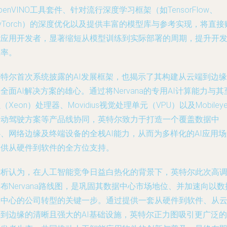
penVINO工具套件、针对流行深度学习框架（如TensorFlow、
yTorch）的深度优化以及提供丰富的模型库与参考实现，将直接
能应用开发者，显著缩短从模型训练到实际部署的周期，提升开
效率。
英特尔首次系统披露的AI发展框架，也揭示了其构建从云端到边缘
全面AI解决方案的雄心。通过将Nervana的专用AI计算能力与其
（Xeon）处理器、Movidius视觉处理单元（VPU）以及Mobiley
自动驾驶方案等产品线协同，英特尔致力于打造一个覆盖数据中
、网络边缘及终端设备的全栈AI能力，从而为多样化的AI应用
提供从硬件到软件的全方位支持。
分析认为，在人工智能竞争日益白热化的背景下，英特尔此次高
布Nervana路线图，是巩固其数据中心市场地位、并加速向以数
为中心的公司转型的关键一步。通过提供一套从硬件到软件、从
端到边缘的清晰且强大的AI基础设施，英特尔正力图吸引更广泛的