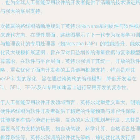
焦，也为全球人工智能应用软件的开发者提供了清晰的技术演进
径与强大的底层支持。
次披露的路线图清晰地规划了英特尔Nervana系列硬件与软件栈
未来迭代方向。在硬件层面，路线图展示了下一代专为深度学习
与推理设计的专用处理器（如Nervana NNP）的性能提升、能效
优化及大规模扩展蓝图，旨在应对日益增长的海量数据与复杂模
计算需求。在软件与平台层面，英特尔强调了其统一、开放的软
战略，重点优化了面向开发者的工具链与框架支持，特别是对其
neAPI计划的深化，旨在通过跨架构的编程模型，降低开发者在
PU、GPU、FPGA及AI专用加速器上进行应用开发的复杂性。
对于人工智能应用软件开发领域而言，英特尔此举意义重大。明
的硬件路线图为软件开发者提供了稳定的性能预期与兼容性保障
使其能够更有信心地进行长期、复杂的AI应用规划与开发，尤其是
在需要高算力支持的场景，如自动驾驶、科学计算、自然语言处
和推荐系统等。英特尔强调的软件优先策略，通过优化其发行版